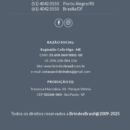
(51) 4042.0150
Porto Alegre/RS
(61) 4042.0150
Brasília/DF
RAZÃO SOCIAL:
Reginaldo Celis Higa - ME
CNPJ:
35.609.069/0001-00
I.E: 396.138.084.116
Site: www.brindes
brasil
.com.br
e-mail:
cotacao
de
brindes
@gmail.com
PRODUÇÃO (1):
Travessa Marcolina, 03 - Parque Vitória
CEP
02268-040
- São Paulo - SP
Todos os direitos reservados a
BrindesBrasil@2009-2025