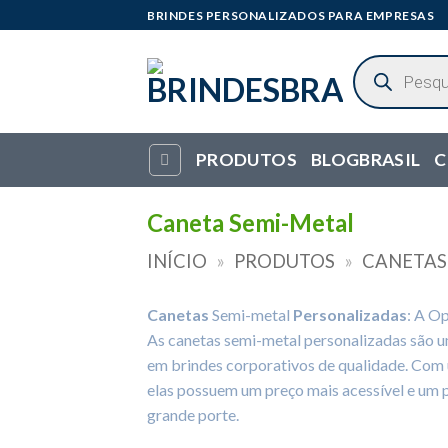
Skip
BRINDES PERSONALIZADOS PARA EMPRESAS
to
content
Pesquisar
produtos
PRODUTOS
BLOGBRASIL
C
Caneta Semi-Metal
INÍCIO
»
PRODUTOS
»
CANETAS
Canetas
Semi-metal
Personalizadas
: A O
As canetas semi-metal personalizadas são u
em brindes corporativos de qualidade. Com
elas possuem um preço mais acessível e um p
grande porte.