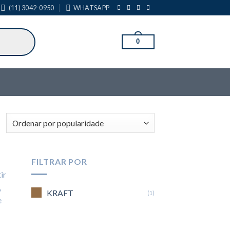
(11) 3042-0950
WHATSAPP
0
FILTRAR POR
ir
,
KRAFT
(1)
e