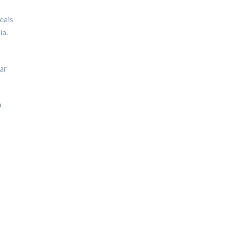
eais
ia.
ar
m