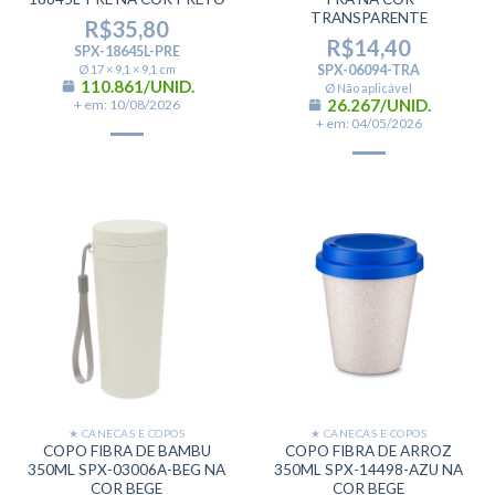
TRANSPARENTE
R$
35,80
R$
14,40
SPX-18645L-PRE
Ø 17 × 9,1 × 9,1 cm
SPX-06094-TRA
110.861/UNID.
Ø Não aplicável
26.267/UNID.
+ em: 10/08/2026
+ em: 04/05/2026
★ CANECAS E COPOS
★ CANECAS E COPOS
COPO FIBRA DE BAMBU
COPO FIBRA DE ARROZ
350ML SPX-03006A-BEG NA
350ML SPX-14498-AZU NA
COR BEGE
COR BEGE