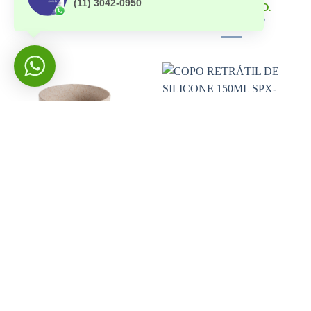
(11) 3042-0950
28.944/UNID.
49.158/UNID.
+ em: 05/08/2026
★ CANECAS E COPOS
★ CANECAS E COPOS
CANECA FIBRA DE ARROZ
COPO RETRÁTIL DE
SPX-14508-BEG NA COR
SILICONE 150ML SPX-
BEGE
18636-AZU NA COR AZUL
R$
5,40
R$
8,40
SPX-14508-BEG
SPX-18636-AZU
Ø Não aplicável
Ø 7,1 × 8,5 cm
19.894/UNID.
33.468/UNID.