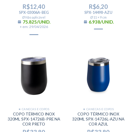
R$
12,40
R$
6,20
SPX-03006A-BEG
SPX-14498-AZU
Ø Não aplicável
Ø 11 × 9 cm
75.825/UNID.
6.938/UNID.
+ em: 29/04/2026
★ CANECAS E COPOS
★ CANECAS E COPOS
COPO TÉRMICO INOX
COPO TÉRMICO INOX
320ML SPX-14726B-PRE NA
320ML SPX-14726L-AZU NA
COR PRETO
COR AZUL