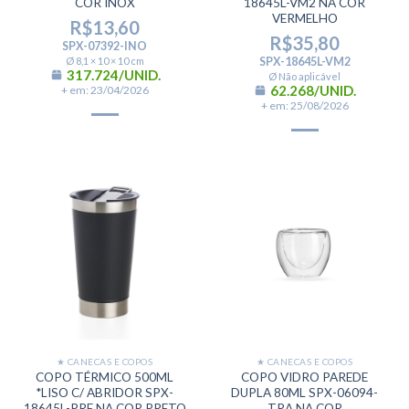
COR INOX
18645L-VM2 NA COR
VERMELHO
R$
13,60
R$
35,80
SPX-07392-INO
Ø 8,1 × 10 × 10 cm
SPX-18645L-VM2
317.724/UNID.
Ø Não aplicável
62.268/UNID.
+ em: 23/04/2026
+ em: 25/08/2026
★ CANECAS E COPOS
★ CANECAS E COPOS
COPO TÉRMICO 500ML
COPO VIDRO PAREDE
*LISO C/ ABRIDOR SPX-
DUPLA 80ML SPX-06094-
18645L-PRE NA COR PRETO
TRA NA COR