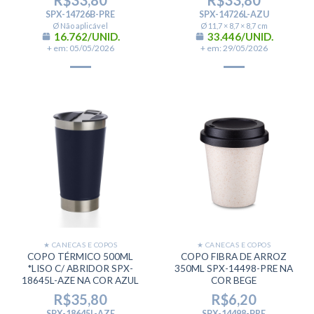
R$
33,80
R$
33,80
SPX-14726B-PRE
SPX-14726L-AZU
Ø Não aplicável
Ø 11,7 × 8,7 × 8,7 cm
16.762/UNID.
33.446/UNID.
+ em: 05/05/2026
+ em: 29/05/2026
★ CANECAS E COPOS
★ CANECAS E COPOS
COPO TÉRMICO 500ML
COPO FIBRA DE ARROZ
*LISO C/ ABRIDOR SPX-
350ML SPX-14498-PRE NA
18645L-AZE NA COR AZUL
COR BEGE
R$
35,80
R$
6,20
SPX-18645L-AZE
SPX-14498-PRE