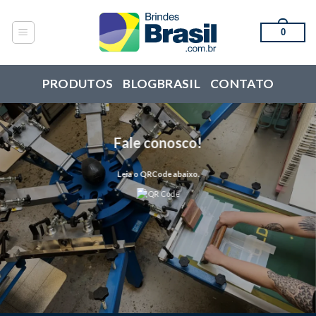
Skip
to
0
content
PRODUTOS
BLOGBRASIL
CONTATO
Fale conosco!
Leia o QRCode abaixo.