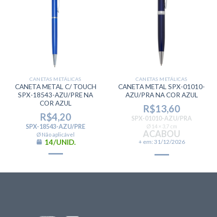
CANETAS METÁLICAS
CANETAS METÁLICAS
CANETA METAL C/ TOUCH
CANETA METAL SPX-01010-
SPX-18543-AZU/PRE NA
AZU/PRA NA COR AZUL
COR AZUL
R$
13,60
R$
4,20
SPX-01010-AZU/PRA
SPX-18543-AZU/PRE
Ø 14 × 3,7 cm
ACABOU
Ø Não aplicável
14/UNID.
+ em: 31/12/2026