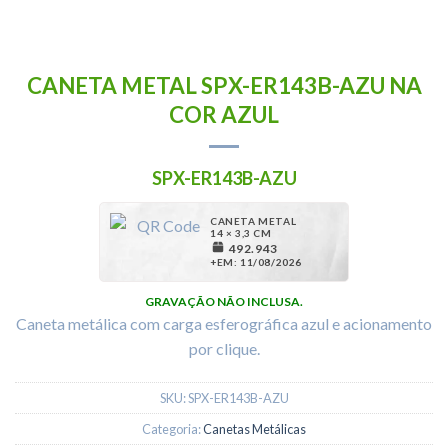
CANETA METAL SPX-ER143B-AZU NA
COR AZUL
SPX-ER143B-AZU
CANETA METAL
14 × 3,3 CM
492.943
+EM: 11/08/2026
3,00
R$
*¹
07/08 09:01 AM
GRAVAÇÃO NÃO INCLUSA.
Caneta metálica com carga esferográfica azul e acionamento
por clique.
SKU:
SPX-ER143B-AZU
Categoria:
Canetas Metálicas