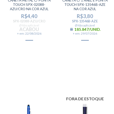
CANETA METAL C/ PONTA
CANETA C/ 1 ANEL E PONTA
TOUCH SPX-02088-
TOUCH SPX-13546B-AZE
AZU/CRO NA COR AZUL
NA COR AZUL
R$
4,40
R$
3,80
SPX-02088-AZU/CRO
SPX-13546B-AZE
Ø Não aplicável
Ø Não aplicável
ACABOU
185.847/UNID.
+ em: 22/08/2026
+ em: 29/07/2026
FORA DE ESTOQUE