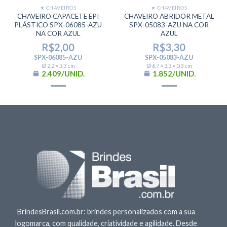
★ CHAVEIROS
★ CHAVEIROS
CHAVEIRO CAPACETE EPI
CHAVEIRO ABRIDOR METAL
PLÁSTICO SPX-06085-AZU
SPX-05083-AZU NA COR
NA COR AZUL
AZUL
R$
2,00
R$
3,30
SPX-06085-AZU
SPX-05083-AZU
Ø 2,2 × 3,3 cm
Ø 6,7 × 3,3 × 0,3 cm
2.409/UNID.
1.852/UNID.
BrindesBrasil.com.br: brindes personalizados com a sua
logomarca, com qualidade, criatividade e agilidade. Desde