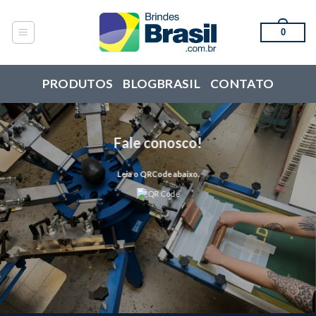
Skip
to
0
content
PRODUTOS
BLOGBRASIL
CONTATO
Fale conosco!
Leia o QRCode abaixo.