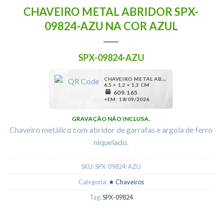
CHAVEIRO METAL ABRIDOR SPX-
09824-AZU NA COR AZUL
SPX-09824-AZU
CHAVEIRO METAL ABRIDOR
6,5 × 1,2 × 1,3 CM
609.165
+EM: 18/09/2026
1,66
R$
*¹
07/08 09:02 AM
GRAVAÇÃO NÃO INCLUSA.
Chaveiro metálico com abridor de garrafas e argola de ferro
niquelado.
SKU:
SPX-09824-AZU
Categoria:
★ Chaveiros
Tag:
SPX-09824