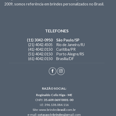
2009, somos referência em brindes personalizados no Brasil.
TELEFONES
(11) 3042-0950
São Paulo/SP
(21) 4042.4505
Rio de Janeiro/RJ
(41) 4042.0150
Curitiba/PR
(51) 4042.0150
Porto Alegre/RS
(61) 4042.0150
Brasília/DF
RAZÃO SOCIAL:
Reginaldo Celis Higa - ME
CNPJ:
35.609.069/0001-00
I.E: 396.138.084.116
Site: www.brindes
brasil
.com.br
e-mail:
cotacao
de
brindes
@gmail.com