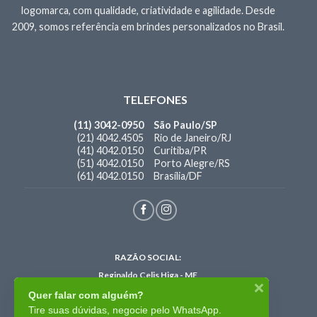
logomarca, com qualidade, criatividade e agilidade. Desde
2009, somos referência em brindes personalizados no Brasil.
TELEFONES
(11) 3042-0950
São Paulo/SP
(21) 4042.4505
Rio de Janeiro/RJ
(41) 4042.0150
Curitiba/PR
(51) 4042.0150
Porto Alegre/RS
(61) 4042.0150
Brasília/DF
RAZÃO SOCIAL:
Reginaldo Celis Higa - ME
CNPJ:
35.609.069/0001-00
Quer falar com alguém?
I.E: 396.138.084.116
Tire suas dúvidas, negocie pelo WhatsApp.
Site: www.brindes
brasil
.com.br