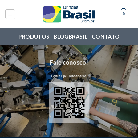
Skip
to
0
content
PRODUTOS
BLOGBRASIL
CONTATO
Fale conosco!
Leia o QRCode abaixo.