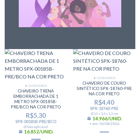
★ CHAVEIROS
CHAVEIRO DE COURO
★ CHAVEIROS
SINTÉTICO SPX-18760-PRE
CHAVEIRO TRENA
NA COR PRETO
EMBORRACHADA DE 1
R$
4,40
METRO SPX-00185B-
PRE/BCO NA COR PRETO
SPX-18760-PRE
R$
5,30
Ø 11 × 3,5 × 1,2 cm
14.966/UNID.
SPX-00185B-PRE/BCO
+ em: 03/08/2026
Ø Não aplicável
16.852/UNID.